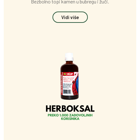
Bezbolno topi kamen u bubregu i žuči.
Vidi više