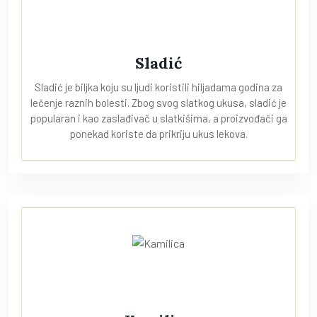
Sladić
Sladić je biljka koju su ljudi koristili hiljadama godina za
lečenje raznih bolesti. Zbog svog slatkog ukusa, sladić je
popularan i kao zaslađivač u slatkišima, a proizvođači ga
ponekad koriste da prikriju ukus lekova.