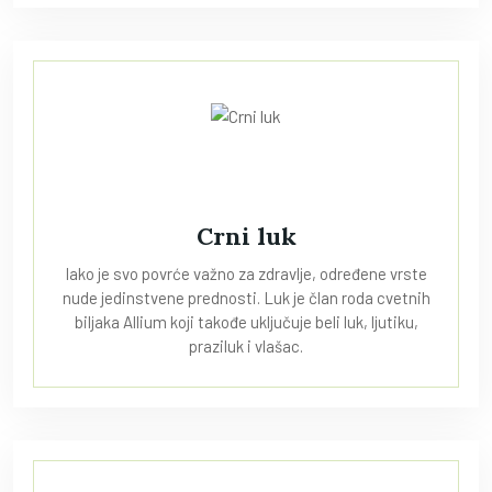
Crni luk
Iako je svo povrće važno za zdravlje, određene vrste
nude jedinstvene prednosti. Luk je član roda cvetnih
biljaka Allium koji takođe uključuje beli luk, ljutiku,
praziluk i vlašac.