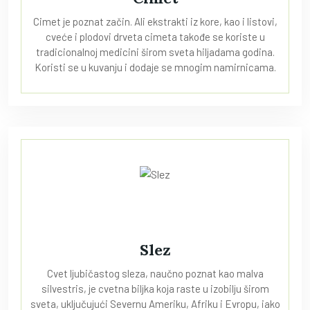
Cimet je poznat začin. Ali ekstrakti iz kore, kao i listovi,
cveće i plodovi drveta cimeta takođe se koriste u
tradicionalnoj medicini širom sveta hiljadama godina.
Koristi se u kuvanju i dodaje se mnogim namirnicama.
Slez
Cvet ljubičastog sleza, naučno poznat kao malva
silvestris, je cvetna biljka koja raste u izobilju širom
sveta, uključujući Severnu Ameriku, Afriku i Evropu, iako