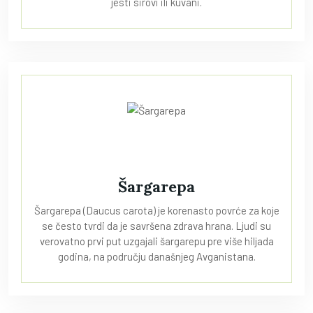
jesti sirovi ili kuvani.
Šargarepa
Šargarepa (Daucus carota) je korenasto povrće za koje
se često tvrdi da je savršena zdrava hrana. Ljudi su
verovatno prvi put uzgajali šargarepu pre više hiljada
godina, na području današnjeg Avganistana.