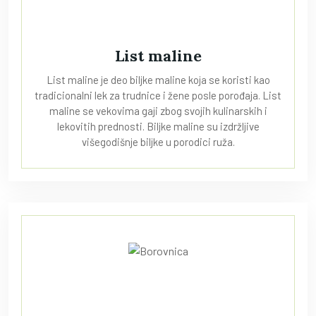
List maline
List maline je deo biljke maline koja se koristi kao
tradicionalni lek za trudnice i žene posle porođaja. List
maline se vekovima gaji zbog svojih kulinarskih i
lekovitih prednosti. Biljke maline su izdržljive
višegodišnje biljke u porodici ruža.