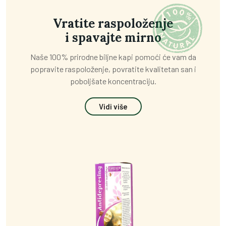
Vratite raspoloženje
i spavajte mirno
Naše 100% prirodne biljne kapi pomoći će vam da
popravite raspoloženje, povratite kvalitetan san i
poboljšate koncentraciju.
Vidi više