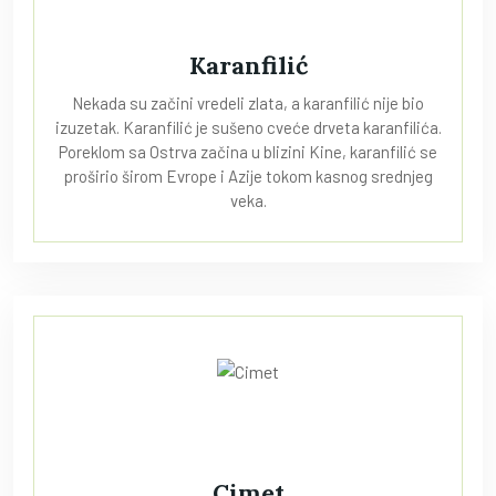
Karanfilić
Nekada su začini vredeli zlata, a karanfilić nije bio
izuzetak. Karanfilić je sušeno cveće drveta karanfilića.
Poreklom sa Ostrva začina u blizini Kine, karanfilić se
proširio širom Evrope i Azije tokom kasnog srednjeg
veka.
Cimet