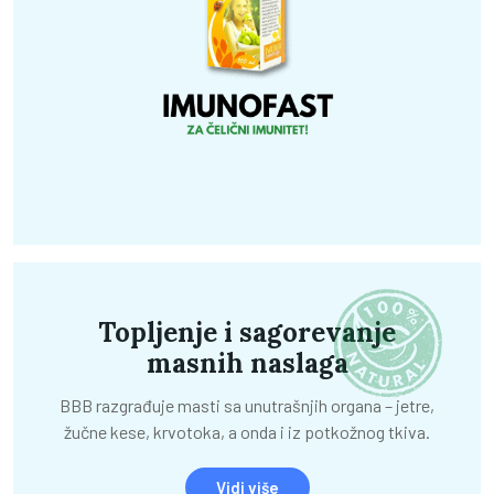
Topljenje i sagorevanje
masnih naslaga
BBB razgrađuje masti sa unutrašnjih organa – jetre,
žučne kese, krvotoka, a onda i iz potkožnog tkiva.
Vidi više