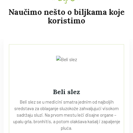
Naučimo nešto o biljkama koje
koristimo
Beli slez
Beli slez se u medicini smatra jednim od najboljih
sredstava za oblaganje sluzokože zahvaljujući visokom
sadržaju sluzi. Na prvom mestu leči disajne organe –
upalu grla, bronhitis, a potom olakšava kašalj i zapaljenje
pluća.