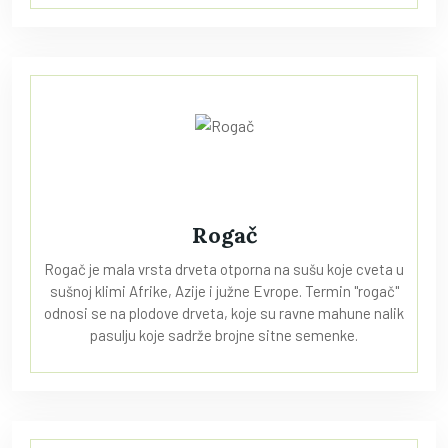
Rogač
Rogač je mala vrsta drveta otporna na sušu koje cveta u
sušnoj klimi Afrike, Azije i južne Evrope. Termin "rogač"
odnosi se na plodove drveta, koje su ravne mahune nalik
pasulju koje sadrže brojne sitne semenke.