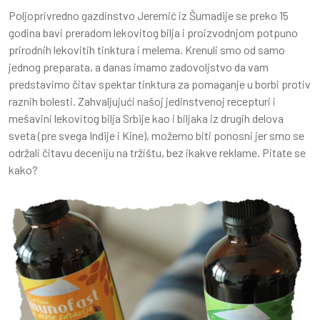
Poljoprivredno gazdinstvo Jeremić iz Šumadije se preko 15
godina bavi preradom lekovitog bilja i proizvodnjom potpuno
prirodnih lekovitih tinktura i melema. Krenuli smo od samo
jednog preparata, a danas imamo zadovoljstvo da vam
predstavimo čitav spektar tinktura za pomaganje u borbi protiv
raznih bolesti. Zahvaljujući našoj jedinstvenoj recepturi i
mešavini lekovitog bilja Srbije kao i biljaka iz drugih delova
sveta (pre svega Indije i Kine), možemo biti ponosni jer smo se
održali čitavu deceniju na tržištu, bez ikakve reklame. Pitate se
kako?