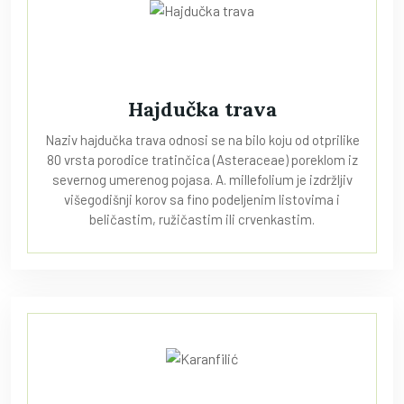
Hajdučka trava
Naziv hajdučka trava odnosi se na bilo koju od otprilike
80 vrsta porodice tratinčica (Asteraceae) poreklom iz
severnog umerenog pojasa. A. millefolium je izdržljiv
višegodišnji korov sa fino podeljenim listovima i
beličastim, ružičastim ili crvenkastim.