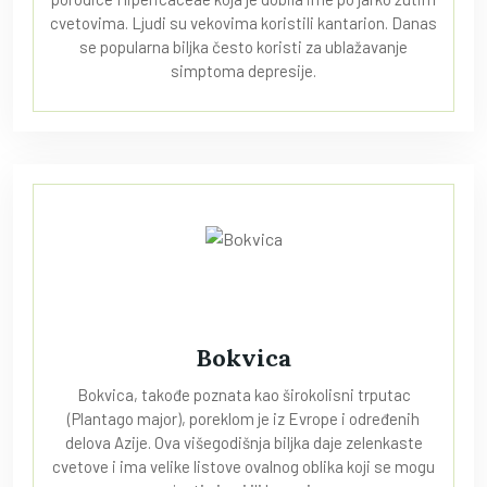
cvetovima. Ljudi su vekovima koristili kantarion. Danas
se popularna biljka često koristi za ublažavanje
simptoma depresije.
Bokvica
Bokvica, takođe poznata kao širokolisni trputac
(Plantago major), poreklom je iz Evrope i određenih
delova Azije. Ova višegodišnja biljka daje zelenkaste
cvetove i ima velike listove ovalnog oblika koji se mogu