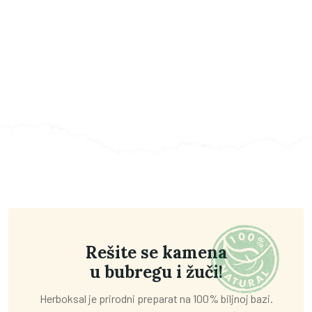
Rešite se kamena
u bubregu i žuči!
Herboksal je prirodni preparat na 100% biljnoj bazi.