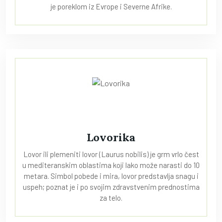
je poreklom iz Evrope i Severne Afrike.
Lovorika
Lovor ili plemeniti lovor (Laurus nobilis) je grm vrlo čest
u mediteranskim oblastima koji lako može narasti do 10
metara. Simbol pobede i mira, lovor predstavlja snagu i
uspeh; poznat je i po svojim zdravstvenim prednostima
za telo.