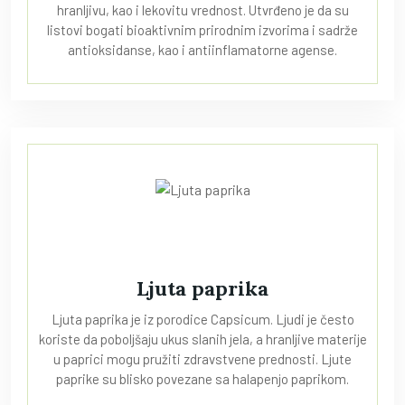
hranljivu, kao i lekovitu vrednost. Utvrđeno je da su
listovi bogati bioaktivnim prirodnim izvorima i sadrže
antioksidanse, kao i antiinflamatorne agense.
Ljuta paprika
Ljuta paprika je iz porodice Capsicum. Ljudi je često
koriste da poboljšaju ukus slanih jela, a hranljive materije
u paprici mogu pružiti zdravstvene prednosti. Ljute
paprike su blisko povezane sa halapenjo paprikom.