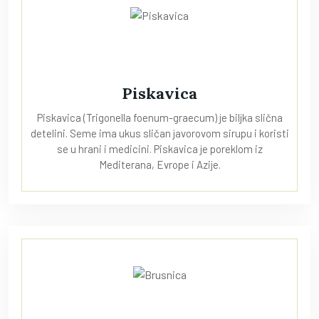
Piskavica
Piskavica (Trigonella foenum-graecum) je biljka slična
detelini. Seme ima ukus sličan javorovom sirupu i koristi
se u hrani i medicini. Piskavica je poreklom iz
Mediterana, Evrope i Azije.