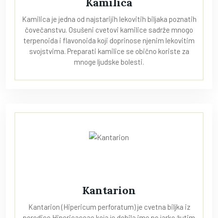
Kamilica
Kamilica je jedna od najstarijih lekovitih biljaka poznatih
čovečanstvu. Osušeni cvetovi kamilice sadrže mnogo
terpenoida i flavonoida koji doprinose njenim lekovitim
svojstvima. Preparati kamilice se obično koriste za
mnoge ljudske bolesti.
Kantarion
Kantarion (Hipericum perforatum) je cvetna biljka iz
porodice Hipericaceae koja je dobila ime po jarko žutim