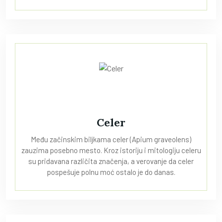
Celer
Među začinskim biljkama celer (Apium graveolens)
zauzima posebno mesto. Kroz istoriju i mitologiju celeru
su pridavana različita značenja, a verovanje da celer
pospešuje polnu moć ostalo je do danas.