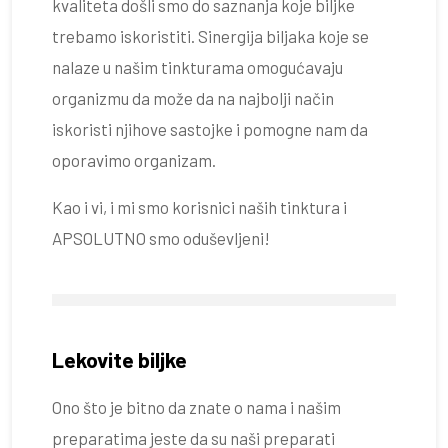
kvaliteta došli smo do saznanja koje biljke
trebamo iskoristiti. Sinergija biljaka koje se
nalaze u našim tinkturama omogućavaju
organizmu da može da na najbolji način
iskoristi njihove sastojke i pomogne nam da
oporavimo organizam.
Kao i vi, i mi smo korisnici naših tinktura i
APSOLUTNO smo oduševljeni!
Lekovite biljke
Ono što je bitno da znate o nama i našim
preparatima jeste da su naši preparati