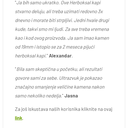
"
Ja bih samo ukratko. Ove Herboksal kapi
stvarno deluju, ali treba uzimati redovno 3x
dnevno i morate biti strpljivi. Jedni hvale drugi
kude, takvi smo mi ljudi. Za sve treba vremena
kao i kod ovog proizvoda. Ja sam imao kamen
od 19mm i istopio se za 2 meseca pijući
herboksal kapi.
"
Alexandar
.
"
Bila sam skeptična u početku, ali rezultati
govore sami za sebe. Ultrazvuk je pokazao
značajno smanjenje veličine kamena nakon
samo nekoliko nedelja
."
Jasna
Za još iskustava naših korisnika kliknite na ovaj
link
.