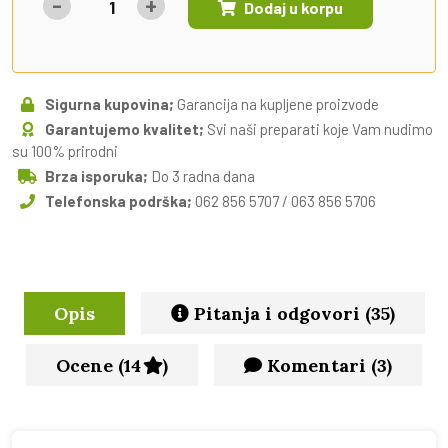
-
+
Dodaj u korpu
Sigurna kupovina;
Garancija na kupljene proizvode
Garantujemo kvalitet;
Svi naši preparati koje Vam nudimo
su 100% prirodni
Brza isporuka;
Do 3 radna dana
Telefonska podrška;
062 856 5707 / 063 856 5706
Opis
Pitanja i odgovori (35)
Ocene (14
)
Komentari (3)