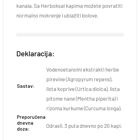
kanala. Sa Herboksal kapima možete povratiti
normalno mokrenje i ublažiti bolove.
Deklaracija:
Vodenoetanolni ekstrakti herbe
pirevine (Agropyrum repens),
Sastav:
lista koprive (Urtica dioica), lista
pitome nane (Mentha piperita) i
rizoma kurkume (Curcuma longa).
Preporučena
dnevna
Odrasli, 3 puta dnevno po 20 kapi.
doza: