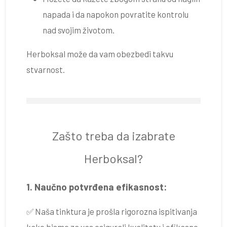
napada i da napokon povratite kontrolu
nad svojim životom.
Herboksal može da vam obezbedi takvu
stvarnost.
Zašto treba da izabrate
Herboksal?
1. Naučno potvrđena efikasnost:
✅ Naša tinktura je prošla rigorozna ispitivanja
kako bismo za vas osigurali kvalitetu i efikasno