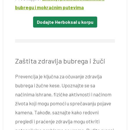
bubregu i mokraćnim putevima
Dodajte Herboksal u korpu
Zaštita zdravlja bubrega i žuči
Prevencija je ključna za očuvanje zdravlja
bubrega i žučne kese. Upoznajte se sa
načinima ishrane, fizičke aktivnosti i načinom
života koji mogu pomoći u sprečavanju pojave
kamena. Takođe, saznajte kako redovni
pregledi i praćenje zdravlja mogu otkriti