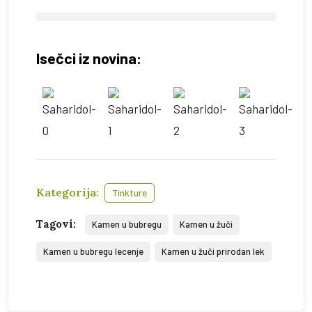
Isečci iz novina:
Kategorija:
Tinkture
Tagovi:
Kamen u bubregu
Kamen u žuči
Kamen u bubregu lecenje
Kamen u žuči prirodan lek