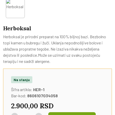
Herboksal
Herboksal je prirodni preparat na 100% biljnoj bazi. Bezbolno
topi kamen u bubregu i žuči. Uklanja nepodnošljive bolove i
ublažava propratne tegobe. Ne izaziva nikakva neželjena
dejstva ili posledice.Može se uzimati uz svaku postojeću
terapiju i ne sadrži alergene.
Na stanju
Šifra artikla:
HER-1
Bar-kod:
8606107034058
2.900,00 RSD