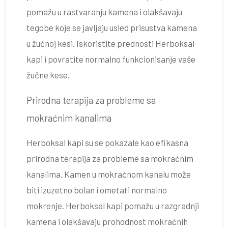
pomažu u rastvaranju kamena i olakšavaju
tegobe koje se javljaju usled prisustva kamena
u žučnoj kesi. Iskoristite prednosti Herboksal
kapi i povratite normalno funkcionisanje vaše
žučne kese.
Prirodna terapija za probleme sa
mokraćnim kanalima
Herboksal kapi su se pokazale kao efikasna
prirodna terapija za probleme sa mokraćnim
kanalima. Kamen u mokraćnom kanalu može
biti izuzetno bolan i ometati normalno
mokrenje. Herboksal kapi pomažu u razgradnji
kamena i olakšavaju prohodnost mokraćnih