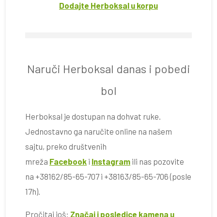
Dodajte Herboksal u korpu
Naruči Herboksal danas i pobedi
bol
Herboksal je dostupan na dohvat ruke.
Jednostavno ga naručite online na našem
sajtu, preko društvenih
mreža
Facebook
i
Instagram
ili nas pozovite
na +38162/85-65-707 i +38163/85-65-706 (posle
17h).
Pročitaj još:
Značaj i posledice kamena u