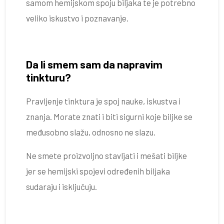
samom hemijskom spoju biljaka te je potrebno
veliko iskustvo i poznavanje.
Da li smem sam da napravim
tinkturu?
Pravljenje tinktura je spoj nauke, iskustva i
znanja. Morate znati i biti sigurni koje biljke se
međusobno slažu, odnosno ne slazu.
Ne smete proizvoljno stavljati i mešati biljke
jer se hemijski spojevi određenih biljaka
sudaraju i isključuju.