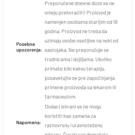
Preporučene dnevne doze se ne
smeju prekoračiti! Proizvod je
namenjen osobama starijim od 18
godina. Proizvod ne treba da
uzimaju osobe osetljive na neki od
Posebna
upozorenja:
sastojaka. Ne preporučuje se
trudnicama i dojiljama. Ukoliko
primate bilo kakvu terapiju,
posavetujte se pre započinjanja
primene proizvoda sa lekarom ili
farmaceutom.
Dodaci ishrani se ne mogu
koristiti kao zamena za
Napomena:
raznovrsnu i uravnoteženu
ishranu. Čuvati van domašaja