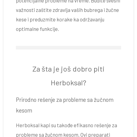
potencijalne probleme na vreme. Budite svesni
važnosti zaštite zdravlja vaših bubrega i žučne
kese i preduzmite korake ka održavanju
optimalne funkcije.
Za šta je još dobro piti
Herboksal?
Prirodno rešenje za probleme sa žučnom
kesom
Herboksal kapi su takođe efikasno rešenje za
probleme sa žučnom kesom. Ovi preparati