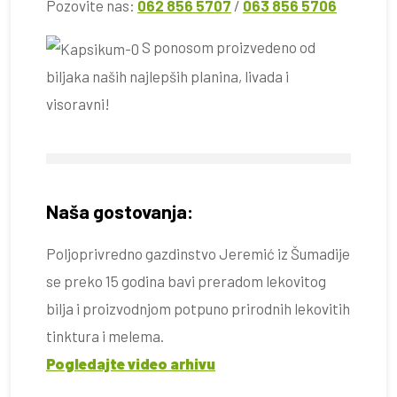
Pozovite nas:
062 856 5707
/
063 856 5706
S ponosom proizvedeno od
biljaka naših najlepših planina, livada i
visoravni!
Naša gostovanja:
Poljoprivredno gazdinstvo Jeremić iz Šumadije
se preko 15 godina bavi preradom lekovitog
bilja i proizvodnjom potpuno prirodnih lekovitih
tinktura i melema.
Pogledajte video arhivu