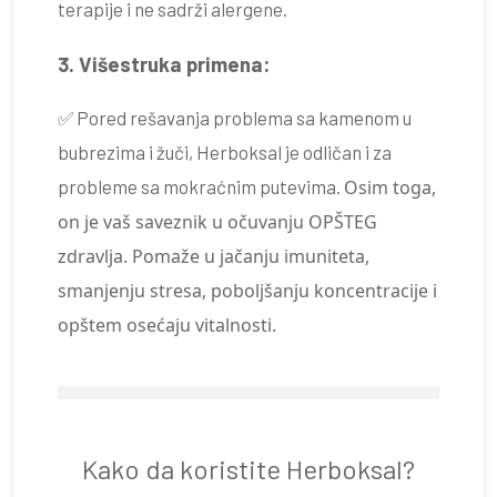
terapije i ne sadrži alergene.
3. Višestruka primena:
✅ Pored rešavanja problema sa kamenom u
bubrezima i žuči, Herboksal je odličan i za
probleme sa mokraćnim putevima.
Osim toga,
on je vaš saveznik u očuvanju OPŠTEG
zdravlja. Pomaže u jačanju imuniteta,
smanjenju stresa, poboljšanju koncentracije i
opštem osećaju vitalnosti.
Kako da koristite Herboksal?