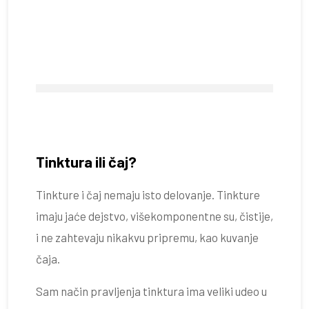
Tinktura ili čaj?
Tinkture i čaj nemaju isto delovanje. Tinkture
imaju jaće dejstvo, višekomponentne su, čistije,
i ne zahtevaju nikakvu pripremu, kao kuvanje
čaja.
Sam način pravljenja tinktura ima veliki udeo u