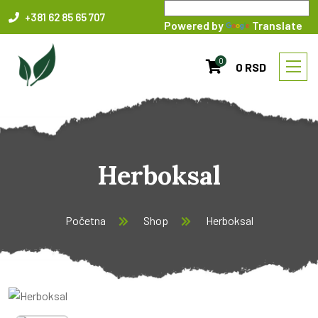
+381 62 85 65 707
Powered by
Translate
0
0 RSD
Herboksal
Početna
Shop
Herboksal