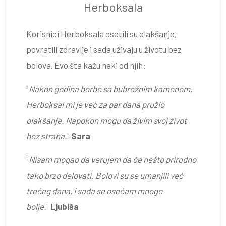
Herboksala
Korisnici Herboksala osetili su olakšanje,
povratili zdravlje i sada uživaju u životu bez
bolova. Evo šta kažu neki od njih:
"
Nakon godina borbe sa bubrežnim kamenom,
Herboksal mi je već za par dana pružio
olakšanje. Napokon mogu da živim svoj život
bez straha.
"
Sara
"
Nisam mogao da verujem da će nešto prirodno
tako brzo delovati. Bolovi su se umanjili već
trećeg dana, i sada se osećam mnogo
bolje.
"
Ljubiša