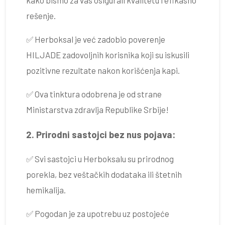
rešenje.
✅ Herboksal je već zadobio poverenje
HILJADE zadovoljnih korisnika koji su iskusili
pozitivne rezultate nakon korišćenja kapi.
✅ Ova tinktura odobrena je od strane
Ministarstva zdravlja Republike Srbije!
2. Prirodni sastojci bez nus pojava:
✅ Svi sastojci u Herboksalu su prirodnog
porekla, bez veštačkih dodataka ili štetnih
hemikalija.
✅ Pogodan je za upotrebu uz postojeće