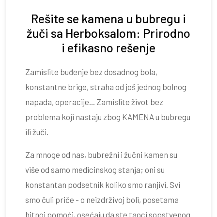
Rešite se kamena u bubregu i
žuči sa Herboksalom: Prirodno
i efikasno rešenje
Zamislite buđenje bez dosadnog bola,
konstantne brige, straha od još jednog bolnog
napada, operacije... Zamislite život bez
problema koji nastaju zbog KAMENA u bubregu
ili žuči.
Za mnoge od nas, bubrežni i žučni kamen su
više od samo medicinskog stanja; oni su
konstantan podsetnik koliko smo ranjivi. Svi
smo čuli priče - o neizdrživoj boli, posetama
hitnoj pomoći, osećaju da ste taoci sopstvenog