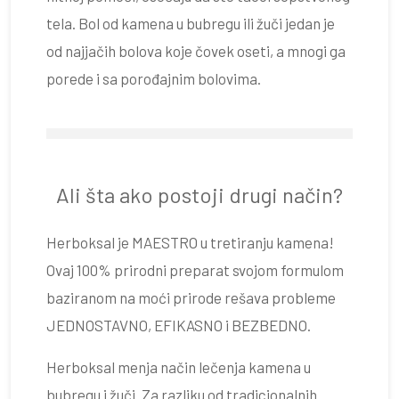
tela. Bol od kamena u bubregu ili žuči jedan je
od najjačih bolova koje čovek oseti, a mnogi ga
porede i sa porođajnim bolovima.
Ali šta ako postoji drugi način?
Herboksal je MAESTRO u tretiranju kamena!
Ovaj 100% prirodni preparat svojom formulom
baziranom na moći prirode rešava probleme
JEDNOSTAVNO, EFIKASNO i BEZBEDNO.
Herboksal menja način lečenja kamena u
bubregu i žuči. Za razliku od tradicionalnih