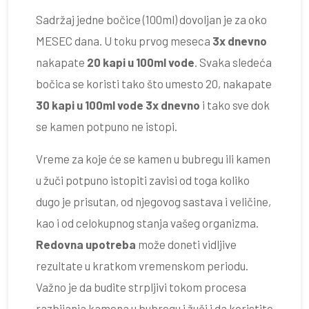
Sadržaj jedne bočice (100ml) dovoljan je za oko
MESEC dana. U toku prvog meseca
3x dnevno
nakapate
20 kapi u 100ml vode
. Svaka sledeća
bočica se koristi tako što umesto 20, nakapate
30 kapi u 100ml vode 3x dnevno
i tako sve dok
se kamen potpuno ne istopi.
Vreme za koje će se kamen u bubregu ili kamen
u žuči potpuno istopiti zavisi od toga koliko
dugo je prisutan, od njegovog sastava i veličine,
kao i od celokupnog stanja vašeg organizma.
Redovna upotreba
može doneti vidljive
rezultate u kratkom vremenskom periodu.
Važno je da budite strpljivi tokom procesa
razbijanja kamena u bubregu i žuči i da koristite