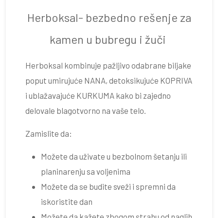
Herboksal- bezbedno rešenje za
kamen u bubregu i žuči
Herboksal kombinuje pažljivo odabrane biljake
poput umirujuće NANA, detoksikujuće KOPRIVA
i ublažavajuće KURKUMA kako bi zajedno
delovale blagotvorno na vaše telo.
Zamislite da:
Možete da uživate u bezbolnom šetanju ili
planinarenju sa voljenima
Možete da se budite sveži i spremni da
iskoristite dan
Možete da kažete zbogom strahu od naglih