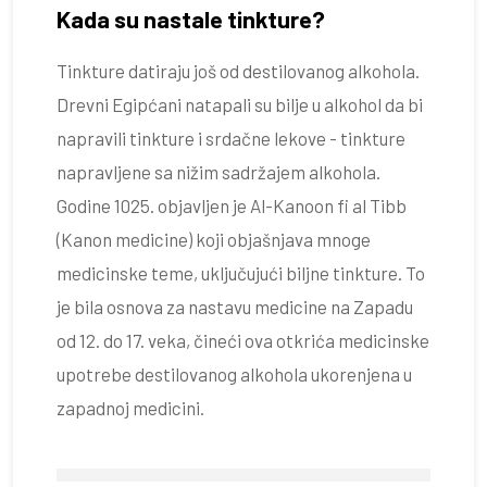
Kada su nastale tinkture?
Tinkture datiraju još od destilovanog alkohola.
Drevni Egipćani natapali su bilje u alkohol da bi
napravili tinkture i srdačne lekove - tinkture
napravljene sa nižim sadržajem alkohola.
Godine 1025. objavljen je Al-Kanoon fi al Tibb
(Kanon medicine) koji objašnjava mnoge
medicinske teme, uključujući biljne tinkture. To
je bila osnova za nastavu medicine na Zapadu
od 12. do 17. veka, čineći ova otkrića medicinske
upotrebe destilovanog alkohola ukorenjena u
zapadnoj medicini.