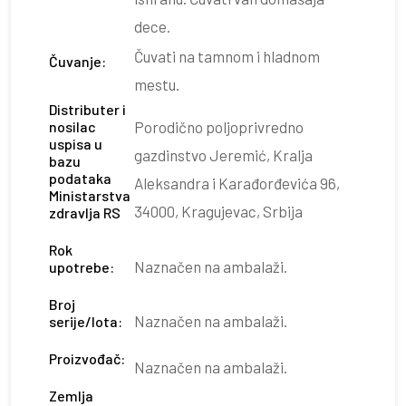
dece.
Čuvati na tamnom i hladnom
Čuvanje:
mestu.
Distributer i
nosilac
Porodično poljoprivredno
uspisa u
gazdinstvo Jeremić, Kralja
bazu
podataka
Aleksandra i Karađorđevića 96,
Ministarstva
34000, Kragujevac, Srbija
zdravlja RS
Rok
Naznačen na ambalaži.
upotrebe:
Broj
Naznačen na ambalaži.
serije/lota:
Proizvođač:
Naznačen na ambalaži.
Zemlja