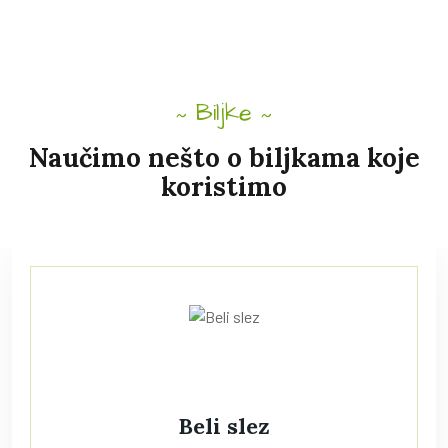
Biljke
Naučimo nešto o biljkama koje
koristimo
Beli slez