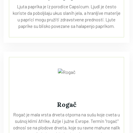
Ljuta paprika je iz porodice Capsicum. Ljudi je često
koriste da poboljšaju ukus slanih jela, a hranljive materije
u paprici mogu pružiti zdravstvene prednosti. Ljute
paprike su blisko povezane sa halapenjo paprikom.
Rogač
Rogač je mala vrsta drveta otporna na sušu koje cveta u
sušnoj klimi Afrike, Azije i južne Evrope. Termin "rogač"
odnosi se na plodove drveta, koje su ravne mahune nalik