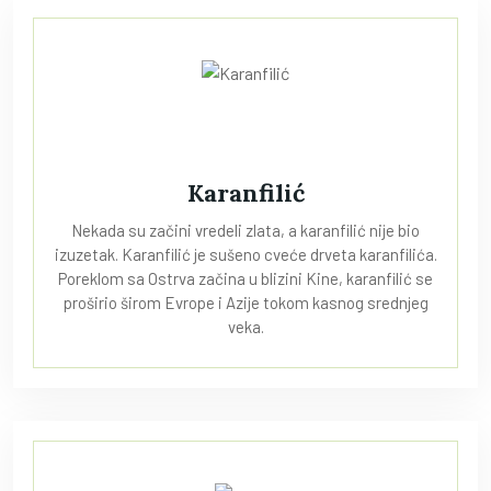
Karanfilić
Nekada su začini vredeli zlata, a karanfilić nije bio
izuzetak. Karanfilić je sušeno cveće drveta karanfilića.
Poreklom sa Ostrva začina u blizini Kine, karanfilić se
proširio širom Evrope i Azije tokom kasnog srednjeg
veka.