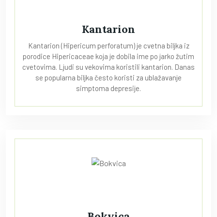
Kantarion
Kantarion (Hipericum perforatum) je cvetna biljka iz
porodice Hipericaceae koja je dobila ime po jarko žutim
cvetovima. Ljudi su vekovima koristili kantarion. Danas
se popularna biljka često koristi za ublažavanje
simptoma depresije.
Bokvica