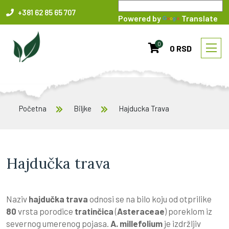
+381 62 85 65 707
Powered by
Translate
0
0 RSD
Početna
Biljke
Hajducka Trava
Hajdučka trava
Naziv
hajdučka trava
odnosi se na bilo koju od otprilike
80
vrsta porodice
tratinčica
(
Asteraceae
) poreklom iz
severnog umerenog pojasa.
A. millefolium
je izdržljiv