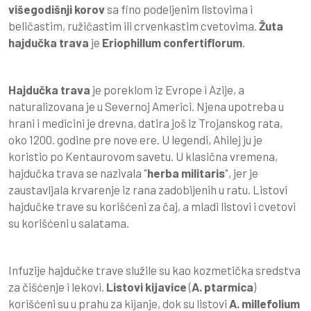
višegodišnji korov
sa fino podeljenim listovima i
beličastim, ružičastim ili crvenkastim cvetovima.
Žuta
hajdučka trava
je
Eriophillum confertiflorum
.
Hajdučka trava
je poreklom iz Evrope i Azije, a
naturalizovana je u Severnoj Americi. Njena upotreba u
hrani i medicini je drevna, datira još iz Trojanskog rata,
oko 1200. godine pre nove ere. U legendi, Ahilej ju je
koristio po Kentaurovom savetu. U klasična vremena,
hajdučka trava se nazivala "
herba militaris
", jer je
zaustavljala krvarenje iz rana zadobijenih u ratu. Listovi
hajdučke trave su korišćeni za čaj, a mladi listovi i cvetovi
su korišćeni u salatama.
Infuzije hajdučke trave služile su kao kozmetička sredstva
za čišćenje i lekovi.
Listovi kijavice
(
A. ptarmica
)
korišćeni su u prahu za kijanje, dok su listovi
A. millefolium