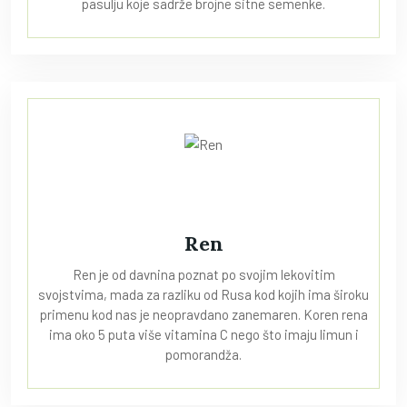
pasulju koje sadrže brojne sitne semenke.
Ren
Ren je od davnina poznat po svojim lekovitim
svojstvima, mada za razliku od Rusa kod kojih ima široku
primenu kod nas je neopravdano zanemaren. Koren rena
ima oko 5 puta više vitamina C nego što imaju limun i
pomorandža.