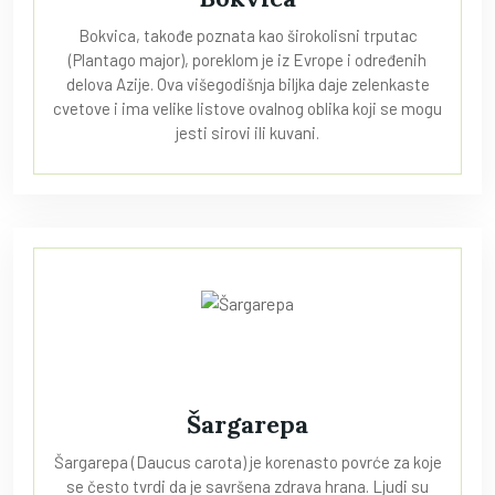
Bokvica, takođe poznata kao širokolisni trputac
(Plantago major), poreklom je iz Evrope i određenih
delova Azije. Ova višegodišnja biljka daje zelenkaste
cvetove i ima velike listove ovalnog oblika koji se mogu
jesti sirovi ili kuvani.
Šargarepa
Šargarepa (Daucus carota) je korenasto povrće za koje
se često tvrdi da je savršena zdrava hrana. Ljudi su