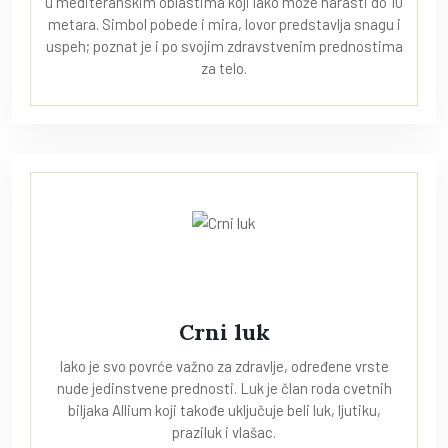
u mediteranskim oblastima koji lako može narasti do 10
metara. Simbol pobede i mira, lovor predstavlja snagu i
uspeh; poznat je i po svojim zdravstvenim prednostima
za telo.
Crni luk
Iako je svo povrće važno za zdravlje, određene vrste
nude jedinstvene prednosti. Luk je član roda cvetnih
biljaka Allium koji takođe uključuje beli luk, ljutiku,
praziluk i vlašac.