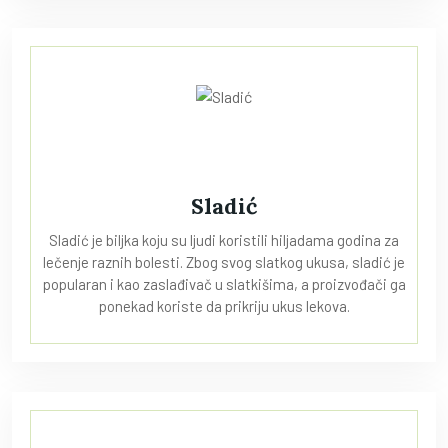
Sladić
Sladić je biljka koju su ljudi koristili hiljadama godina za
lečenje raznih bolesti. Zbog svog slatkog ukusa, sladić je
popularan i kao zaslađivač u slatkišima, a proizvođači ga
ponekad koriste da prikriju ukus lekova.