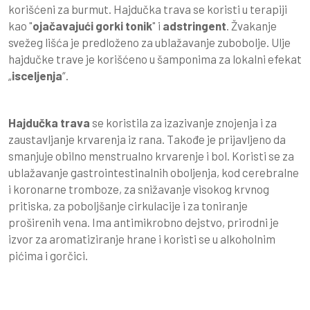
korišćeni za burmut. Hajdučka trava se koristi u terapiji
kao "
ojačavajući gorki tonik
" i
adstringent
. Žvakanje
svežeg lišća je predloženo za ublažavanje zubobolje. Ulje
hajdučke trave je korišćeno u šamponima za lokalni efekat
„
isceljenja
“.
Hajdučka trava
se koristila za izazivanje znojenja i za
zaustavljanje krvarenja iz rana. Takođe je prijavljeno da
smanjuje obilno menstrualno krvarenje i bol. Koristi se za
ublažavanje gastrointestinalnih oboljenja, kod cerebralne
i koronarne tromboze, za snižavanje visokog krvnog
pritiska, za poboljšanje cirkulacije i za toniranje
proširenih vena. Ima antimikrobno dejstvo, prirodni je
izvor za aromatiziranje hrane i koristi se u alkoholnim
pićima i gorčici.