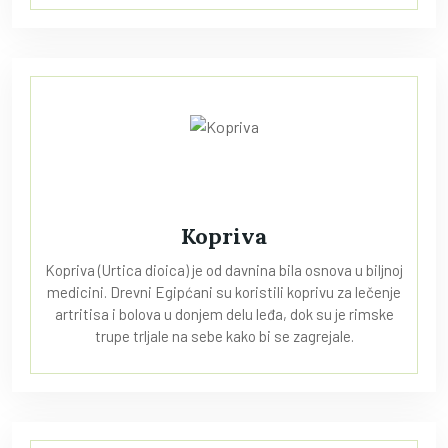
Kopriva
Kopriva (Urtica dioica) je od davnina bila osnova u biljnoj
medicini. Drevni Egipćani su koristili koprivu za lečenje
artritisa i bolova u donjem delu leđa, dok su je rimske
trupe trljale na sebe kako bi se zagrejale.