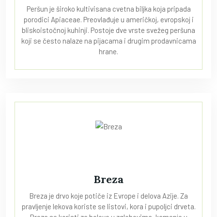
Peršun je široko kultivisana cvetna biljka koja pripada
porodici Apiaceae. Preovlađuje u američkoj, evropskoj i
bliskoistočnoj kuhinji. Postoje dve vrste svežeg peršuna
koji se često nalaze na pijacama i drugim prodavnicama
hrane.
Breza
Breza je drvo koje potiče iz Evrope i delova Azije. Za
pravljenje lekova koriste se listovi, kora i pupoljci drveta.
Breza se koristi za bolove u zglobovima, kamenje u