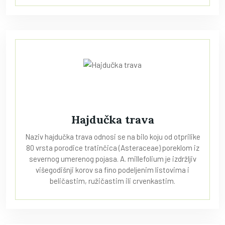
Hajdučka trava
Naziv hajdučka trava odnosi se na bilo koju od otprilike
80 vrsta porodice tratinčica (Asteraceae) poreklom iz
severnog umerenog pojasa. A. millefolium je izdržljiv
višegodišnji korov sa fino podeljenim listovima i
beličastim, ružičastim ili crvenkastim.