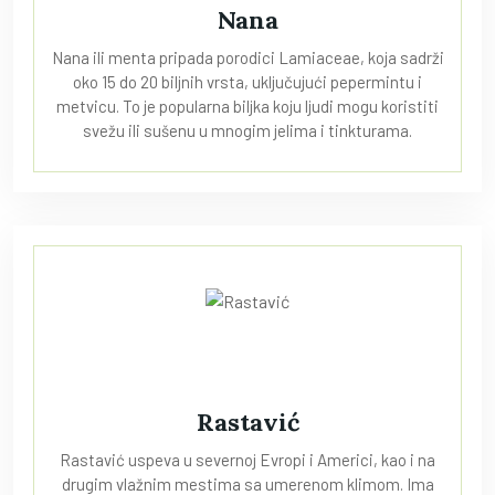
Nana
Nana ili menta pripada porodici Lamiaceae, koja sadrži
oko 15 do 20 biljnih vrsta, uključujući pepermintu i
metvicu. To je popularna biljka koju ljudi mogu koristiti
svežu ili sušenu u mnogim jelima i tinkturama.
Rastavić
Rastavić uspeva u severnoj Evropi i Americi, kao i na
drugim vlažnim mestima sa umerenom klimom. Ima