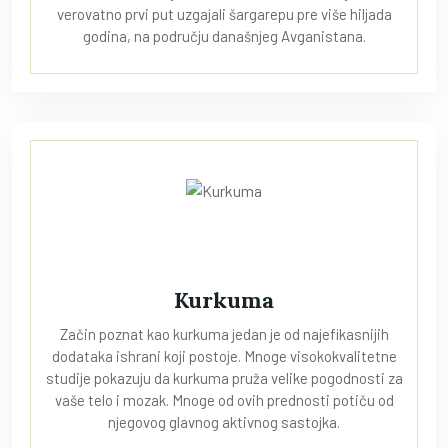
verovatno prvi put uzgajali šargarepu pre više hiljada
godina, na području današnjeg Avganistana.
Kurkuma
Začin poznat kao kurkuma jedan je od najefikasnijih
dodataka ishrani koji postoje. Mnoge visokokvalitetne
studije pokazuju da kurkuma pruža velike pogodnosti za
vaše telo i mozak. Mnoge od ovih prednosti potiču od
njegovog glavnog aktivnog sastojka.