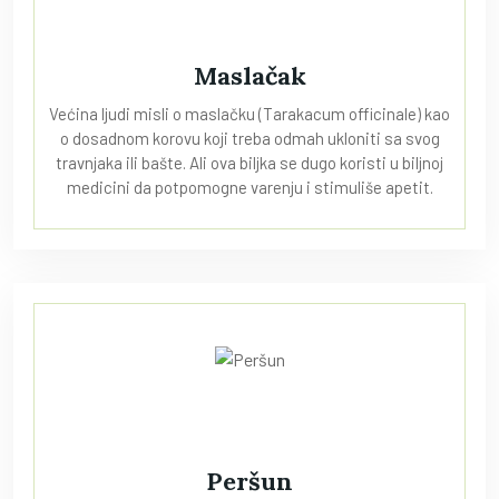
Maslačak
Većina ljudi misli o maslačku (Tarakacum officinale) kao
o dosadnom korovu koji treba odmah ukloniti sa svog
travnjaka ili bašte. Ali ova biljka se dugo koristi u biljnoj
medicini da potpomogne varenju i stimuliše apetit.
Peršun