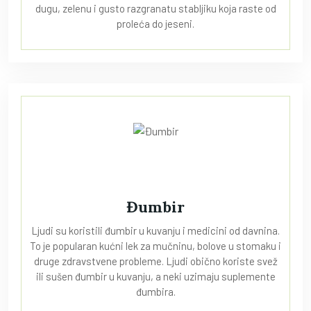
dugu, zelenu i gusto razgranatu stabljiku koja raste od
proleća do jeseni.
Đumbir
Ljudi su koristili đumbir u kuvanju i medicini od davnina.
To je popularan kućni lek za mučninu, bolove u stomaku i
druge zdravstvene probleme. Ljudi obično koriste svež
ili sušen đumbir u kuvanju, a neki uzimaju suplemente
đumbira.