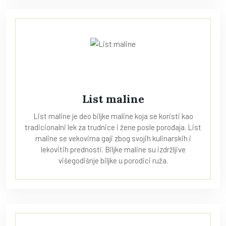
List maline
List maline je deo biljke maline koja se koristi kao
tradicionalni lek za trudnice i žene posle porođaja. List
maline se vekovima gaji zbog svojih kulinarskih i
lekovitih prednosti. Biljke maline su izdržljive
višegodišnje biljke u porodici ruža.