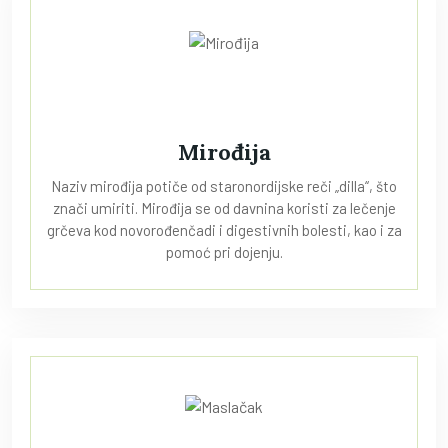
Mirođija
Naziv mirođija potiče od staronordijske reči „dilla“, što
znači umiriti. Mirođija se od davnina koristi za lečenje
grčeva kod novorođenčadi i digestivnih bolesti, kao i za
pomoć pri dojenju.