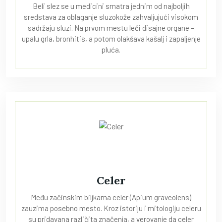
Beli slez se u medicini smatra jednim od najboljih
sredstava za oblaganje sluzokože zahvaljujući visokom
sadržaju sluzi. Na prvom mestu leči disajne organe –
upalu grla, bronhitis, a potom olakšava kašalj i zapaljenje
pluća.
Celer
Među začinskim biljkama celer (Apium graveolens)
zauzima posebno mesto. Kroz istoriju i mitologiju celeru
su pridavana različita značenja, a verovanje da celer