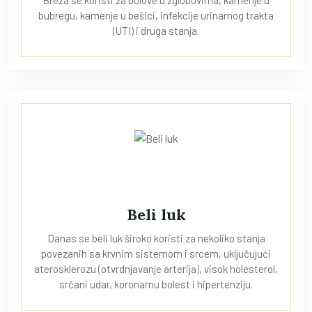
bubregu, kamenje u bešici, infekcije urinarnog trakta
(UTI) i druga stanja.
Beli luk
Danas se beli luk široko koristi za nekoliko stanja
povezanih sa krvnim sistemom i srcem, uključujući
aterosklerozu (otvrdnjavanje arterija), visok holesterol,
srčani udar, koronarnu bolest i hipertenziju.