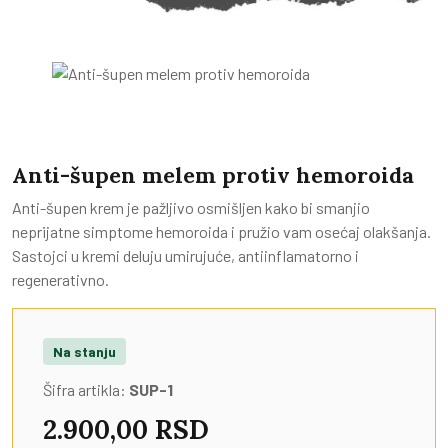
Anti-šupen melem protiv hemoroida
Anti-šupen krem je pažljivo osmišljen kako bi smanjio
neprijatne simptome hemoroida i pružio vam osećaj olakšanja.
Sastojci u kremi deluju umirujuće, antiinflamatorno i
regenerativno.
Na stanju
Šifra artikla:
SUP-1
2.900,00 RSD