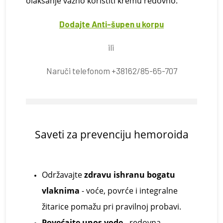
olakšanje važno koristiti kremu redovno.
Dodajte Anti-šupen u korpu
ili
Naruči telefonom +38162/85-65-707
Saveti za
p
revenciju
h
emoroida
Održavajte
zdravu ishranu bogatu
vlaknima
- voće, povrće i integralne
žitarice pomažu pri pravilnoj probavi.
Povećajte unos vode
- redovna