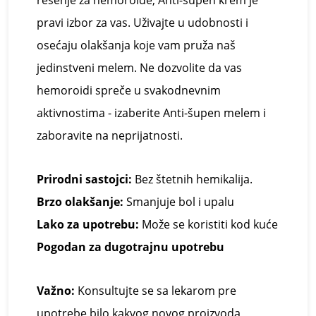
rešenje za hemoroide,
Anti-š
upen
kr
em je
pravi izbor za vas. Uživajte u udobnosti i
osećaju olakšanja koje vam pruža naš
jedinstveni melem. Ne dozvolite da vas
hemoroidi spreče u svakodnevnim
aktivnostima - izaberite
Anti-š
upen
melem
i
zaboravite na neprijatnosti.
Prirodni sastojci:
Bez štetnih hemikalija.
Brzo olakšanje:
Smanjuje bol i upalu
Lako za upotrebu:
Može se koristiti kod kuće
Pogodan za dugotrajnu upotrebu
Važno:
Konsultujte
se sa lekarom pre
upotrebe bilo kakvog novog proizvoda,