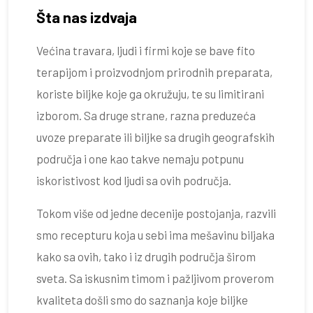
Šta nas izdvaja
Većina travara, ljudi i firmi koje se bave fito
terapijom i proizvodnjom prirodnih preparata,
koriste biljke koje ga okružuju, te su limitirani
izborom. Sa druge strane, razna preduzeća
uvoze preparate ili biljke sa drugih geografskih
područja i one kao takve nemaju potpunu
iskoristivost kod ljudi sa ovih područja.
Tokom više od jedne decenije postojanja, razvili
smo recepturu koja u sebi ima mešavinu biljaka
kako sa ovih, tako i iz drugih područja širom
sveta. Sa iskusnim timom i pažljivom proverom
kvaliteta došli smo do saznanja koje biljke