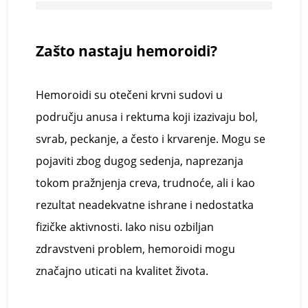
Zašto
n
astaju
h
emoroidi?
Hemoroidi su otečeni krvni sudovi u
području anusa i rektuma koji izazivaju bol,
svrab, peckanje, a često i krvarenje. Mogu se
pojaviti zbog dugog sedenja, naprezanja
tokom pražnjenja creva, trudnoće, ali i kao
rezultat neadekvatne ishrane i nedostatka
fizičke aktivnosti. Iako nisu ozbiljan
zdravstveni problem, hemoroidi mogu
značajno uticati na kvalitet života.