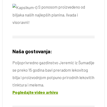
S ponosom proizvedeno od
biljaka naših najlepših planina, livada i
visoravni!
Naša gostovanja:
Poljoprivredno gazdinstvo Jeremić iz Šumadije
se preko 15 godina bavi preradom lekovitog
bilja i proizvodnjom potpuno prirodnih lekovitih
tinktura i melema.
Pogledajte video arhivu