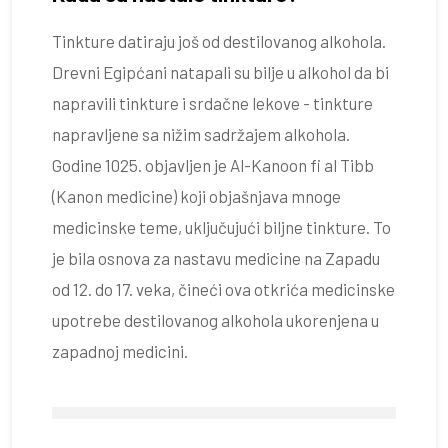
Tinkture datiraju još od destilovanog alkohola.
Drevni Egipćani natapali su bilje u alkohol da bi
napravili tinkture i srdačne lekove - tinkture
napravljene sa nižim sadržajem alkohola.
Godine 1025. objavljen je Al-Kanoon fi al Tibb
(Kanon medicine) koji objašnjava mnoge
medicinske teme, uključujući biljne tinkture. To
je bila osnova za nastavu medicine na Zapadu
od 12. do 17. veka, čineći ova otkrića medicinske
upotrebe destilovanog alkohola ukorenjena u
zapadnoj medicini.