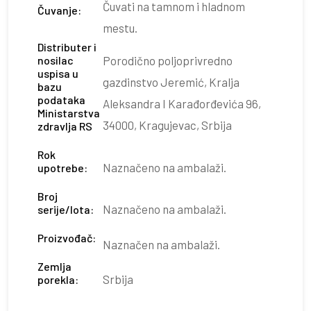
Čuvati na tamnom i hladnom
Čuvanje:
mestu.
Distributer i
nosilac
Porodično poljoprivredno
uspisa u
gazdinstvo Jeremić, Kralja
bazu
podataka
Aleksandra I Karađorđevića 96,
Ministarstva
34000, Kragujevac, Srbija
zdravlja RS
Rok
Naznačeno na ambalaži.
upotrebe:
Broj
Naznačeno na ambalaži.
serije/lota:
Proizvođač:
Naznačen na ambalaži.
Zemlja
Srbija
porekla: