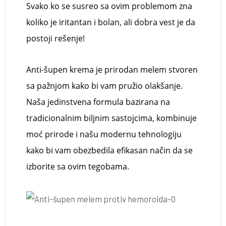
Svako ko se susreo sa ovim problemom zna
koliko je iritantan i bolan, ali dobra vest je da
postoji rešenje!
Anti-š
upen
kr
em
a
je prirodan melem stvoren
sa pažnjom kako bi vam pružio olakšanje.
Naša jedinstvena formula bazirana na
tradicionalnim biljnim sastojcima, kombinuje
moć prirode i
našu
modernu tehnologiju
kako bi vam obezbedila efikasan način da se
izborite sa ovim tegobama.