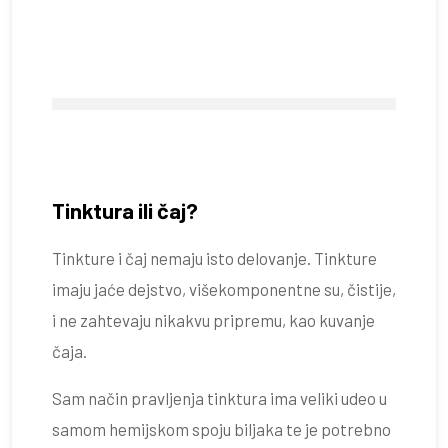
Tinktura ili čaj?
Tinkture i čaj nemaju isto delovanje. Tinkture
imaju jaće dejstvo, višekomponentne su, čistije,
i ne zahtevaju nikakvu pripremu, kao kuvanje
čaja.
Sam način pravljenja tinktura ima veliki udeo u
samom hemijskom spoju biljaka te je potrebno