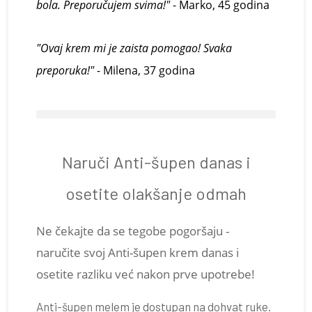
bola. Preporučujem svima!"
- Marko, 45 godina
"Ovaj krem mi je zaista pomogao! Svaka
preporuka!"
- Milena, 37 godina
Naruči Anti-šupen danas i
osetite olakšanje odmah
Ne čekajte da se tegobe pogoršaju -
naručite svoj Anti-
š
upen
kr
em danas i
osetite razliku već nakon prve upotrebe!
Anti-šupen melem je dostupan na dohvat ruke.