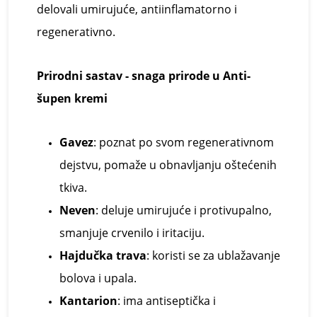
delovali umirujuće, antiinflamatorno i
regenerativno.
Prirodni
s
astav -
s
naga
p
rirode u
Anti-
šupen kremi
Gavez
: poznat po svom regenerativnom
dejstvu, pomaže u obnavljanju oštećenih
tkiva.
Neven
: deluje umirujuće i protivupalno,
smanjuje crvenilo i iritaciju.
Hajdučka
t
rava
: koristi se za ublažavanje
bolova i upala.
Kantarion
: ima antiseptička i