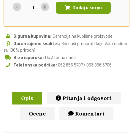
-
+
Dodaj u korpu
Sigurna kupovina;
Garancija na kupljene proizvode
Garantujemo kvalitet;
Svi naši preparati koje Vam nudimo
su 100% prirodni
Brza isporuka;
Do 3 radna dana
Telefonska podrška;
062 856 5707 / 063 856 5706
Opis
Pitanja i odgovori
Ocene
Komentari