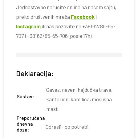
Jednostavno naručite online na našem sajtu,
preko društvenih mreža
Facebook
i
Instagram
ili nas pozovite na +38162/85-65-
707 i +38163/85-65-706 (posle 17h).
Deklaracija:
Gavez, neven, hajdučka trava,
Sastav:
kantarion, kamilica, mošusna
mast
Preporučena
dnevna
Odrasli- po potrebi.
doza: