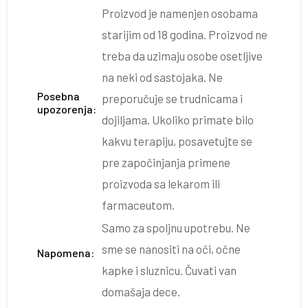
Proizvod je namenjen osobama
starijim od 18 godina. Proizvod ne
treba da uzimaju osobe osetljive
na neki od sastojaka. Ne
Posebna
preporučuje se trudnicama i
upozorenja:
dojiljama. Ukoliko primate bilo
kakvu terapiju, posavetujte se
pre započinjanja primene
proizvoda sa lekarom ili
farmaceutom.
Samo za spoljnu upotrebu. Ne
sme se nanositi na oči, očne
Napomena:
kapke i sluznicu. Čuvati van
domašaja dece.