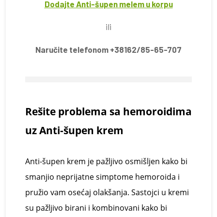
Dodajte Anti-šupen melem u korpu
ili
Naručite telefonom +38162/85-65-707
Rešite
p
roblema sa
h
emoroidima
u
z
Anti-š
upen
k
rem
Anti-š
upen
k
rem je pažljivo osmišljen kako bi
smanjio neprijatne simptome hemoroida i
pružio vam osećaj olakšanja. Sastojci u kremi
su pažljivo birani i kombinovani kako bi