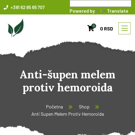
+381 62 85 65 707
Powered by
Translate
0
0 RSD
Anti-šupen melem
protiv hemoroida
Početna
Shop
Anti Supen Melem Protiv Hemoroida