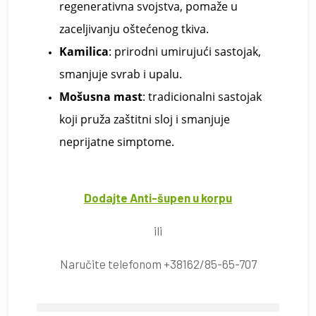
regenerativna svojstva, pomaže u
zaceljivanju oštećenog tkiva.
Kamilica
: prirodni umirujući sastojak,
smanjuje svrab i upalu.
Mošusna
m
ast
: tradicionalni sastojak
koji pruža zaštitni sloj i smanjuje
neprijatne simptome.
Dodajte Anti-šupen u korpu
ili
Naručite telefonom +38162/85-65-707