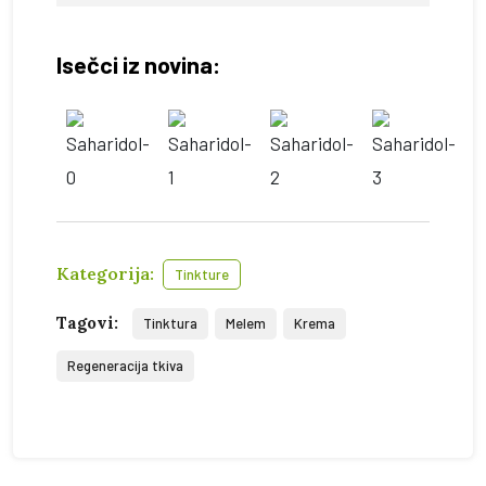
Isečci iz novina:
Kategorija:
Tinkture
Tagovi:
Tinktura
Melem
Krema
Regeneracija tkiva