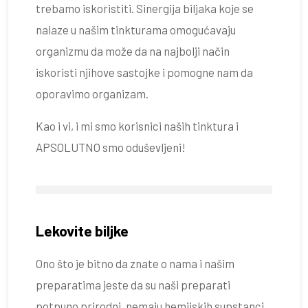
trebamo iskoristiti. Sinergija biljaka koje se
nalaze u našim tinkturama omogućavaju
organizmu da može da na najbolji način
iskoristi njihove sastojke i pomogne nam da
oporavimo organizam.
Kao i vi, i mi smo korisnici naših tinktura i
APSOLUTNO smo oduševljeni!
Lekovite biljke
Ono što je bitno da znate o nama i našim
preparatima jeste da su naši preparati
potpuno prirodni, nemaju hemijskih supstanci