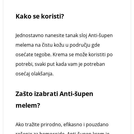
Kako se
k
oristi?
Jednostavno nanesite tanak sloj
Anti-š
upen
melema na čistu kožu u području gde
osećate tegobe. Krem
a
se može koristiti po
potrebi, svaki put kada vam je potreban
osećaj olakšanja.
Zašto
i
zabrati
Anti-š
upen
melem
?
Ako tražite prirodno, efikasno i pouzdano