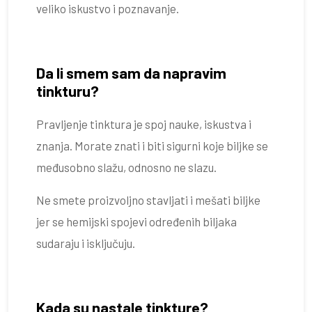
veliko iskustvo i poznavanje.
Da li smem sam da napravim
tinkturu?
Pravljenje tinktura je spoj nauke, iskustva i
znanja. Morate znati i biti sigurni koje biljke se
međusobno slažu, odnosno ne slazu.
Ne smete proizvoljno stavljati i mešati biljke
jer se hemijski spojevi određenih biljaka
sudaraju i isključuju.
Kada su nastale tinkture?