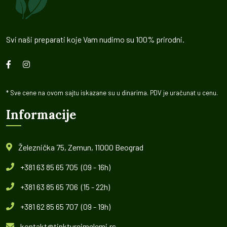
Svi naši preparati koje Vam nudimo su 100% prirodni.
* Sve cene na ovom sajtu iskazane su u dinarima. PDV je uračunat u cenu.
Informacije
Železnička 75, Zemun, 11000 Beograd
+381 63 85 65 705 (09 - 16h)
+381 63 85 65 706 (15 - 22h)
+381 62 85 65 707 (09 - 19h)
kontakt@tinktureimelemi.rs