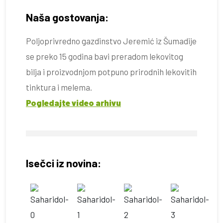
Naša gostovanja:
Poljoprivredno gazdinstvo Jeremić iz Šumadije
se preko 15 godina bavi preradom lekovitog
bilja i proizvodnjom potpuno prirodnih lekovitih
tinktura i melema.
Pogledajte video arhivu
Isečci iz novina: