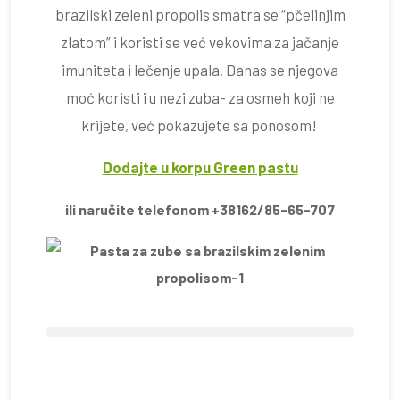
brazilski zeleni propolis smatra se “pčelinjim
zlatom” i koristi se već vekovima za jačanje
imuniteta i lečenje upala. Danas se njegova
moć koristi i u nezi zuba- za osmeh koji ne
krijete, već pokazujete sa ponosom!
Dodajte u korpu Green pastu
ili naručite telefonom +38162/85-65-707