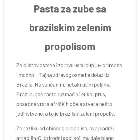
Pasta za zube sa
brazilskim zelenim
propolisom
Za blistav osmeh i zdravu usnu duplju- prirodno
i moćno! Tajna zdravog osmeha dolazi iz
Brazila. Na sunčanim, netaknutim poljima
Brazila, gde raste ruzmarin i eukaliptus,
posebna vrsta afričkih pčela stvara nešto
jedinstveno, a to je brazilski zeleni propolis.
Za razliku od običnog propolisa, ovaj sadrži
artepilin-C, prirodni spoj koji mu daje blago