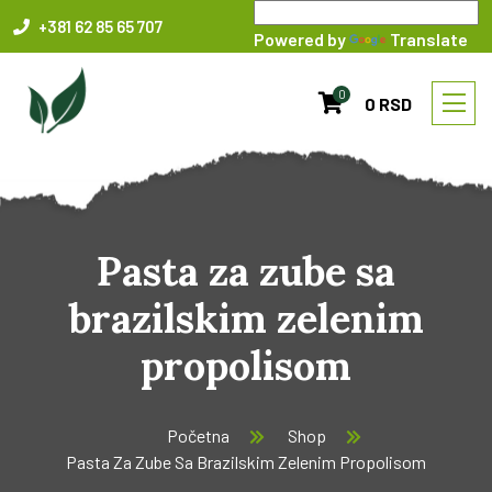
+381 62 85 65 707
Powered by
Translate
0
0 RSD
Pasta za zube sa
brazilskim zelenim
propolisom
Početna
Shop
Pasta Za Zube Sa Brazilskim Zelenim Propolisom