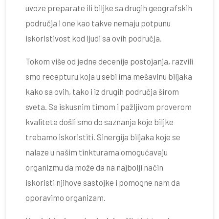
uvoze preparate ili biljke sa drugih geografskih
područja i one kao takve nemaju potpunu
iskoristivost kod ljudi sa ovih područja.
Tokom više od jedne decenije postojanja, razvili
smo recepturu koja u sebi ima mešavinu biljaka
kako sa ovih, tako i iz drugih područja širom
sveta. Sa iskusnim timom i pažljivom proverom
kvaliteta došli smo do saznanja koje biljke
trebamo iskoristiti. Sinergija biljaka koje se
nalaze u našim tinkturama omogućavaju
organizmu da može da na najbolji način
iskoristi njihove sastojke i pomogne nam da
oporavimo organizam.