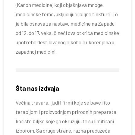
(Kanon medicine) koji objašnjava mnoge
medicinske teme, uključujući biljne tinkture. To
je bila osnova za nastavu medicine na Zapadu
od 12. do 17. veka, čineći ova otkrića medicinske
upotrebe destilovanog alkohola ukorenjena u
zapadnoj medicini.
Šta nas izdvaja
Većina travara, ljudi i firmi koje se bave fito
terapijom i proizvodnjom prirodnih preparata,
koriste biljke koje ga okružuju, te su limitirani
izborom. Sa druge strane, razna preduzeća