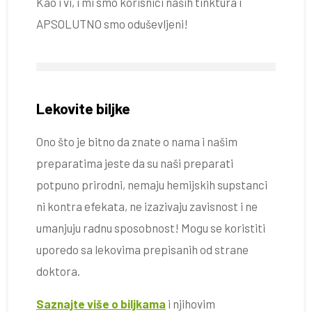
Kao i vi, i mi smo korisnici naših tinktura i
APSOLUTNO smo oduševljeni!
Lekovite biljke
Ono što je bitno da znate o nama i našim
preparatima jeste da su naši preparati
potpuno prirodni, nemaju hemijskih supstanci
ni kontra efekata, ne izazivaju zavisnost i ne
umanjuju radnu sposobnost! Mogu se koristiti
uporedo sa lekovima prepisanih od strane
doktora.
Saznajte više o biljkama
i njihovim