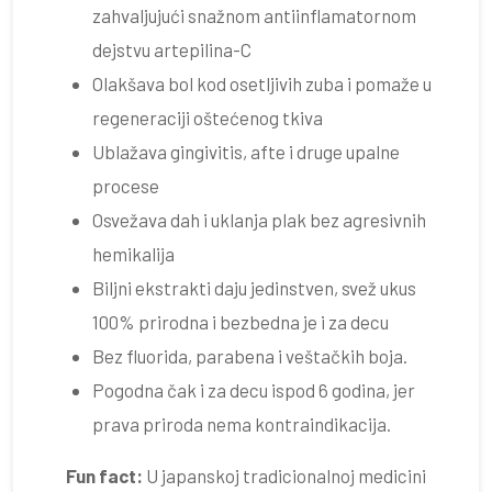
zahvaljujući snažnom antiinflamatornom
dejstvu artepilina-C
Olakšava bol kod osetljivih zuba i pomaže u
regeneraciji oštećenog tkiva
Ublažava gingivitis, afte i druge upalne
procese
Osvežava dah i uklanja plak bez agresivnih
hemikalija
Biljni ekstrakti daju jedinstven, svež ukus
100% prirodna i bezbedna je i za decu
Bez fluorida, parabena i veštačkih boja.
Pogodna čak i za decu ispod 6 godina, jer
prava priroda nema kontraindikacija.
Fun fact:
U japanskoj tradicionalnoj medicini