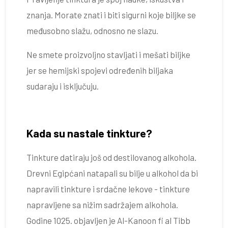
znanja. Morate znati i biti sigurni koje biljke se
međusobno slažu, odnosno ne slazu.
Ne smete proizvoljno stavljati i mešati biljke
jer se hemijski spojevi određenih biljaka
sudaraju i isključuju.
Kada su nastale tinkture?
Tinkture datiraju još od destilovanog alkohola.
Drevni Egipćani natapali su bilje u alkohol da bi
napravili tinkture i srdačne lekove - tinkture
napravljene sa nižim sadržajem alkohola.
Godine 1025. objavljen je Al-Kanoon fi al Tibb