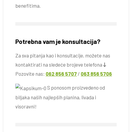
benefitima.
Potrebna vam je konsultacija?
Za sva pitanja kao i konsultacije, možete nas
kontaktirati na sledeće brojeve telefona
Pozovite nas:
062 856 5707
/
063 856 5706
S ponosom proizvedeno od
biljaka naših najlepših planina, livada i
visoravni!