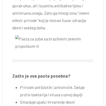
gorak ukus, ali i izuzetnu antibakterijsku i
antivirusnu snagu. Zato ga mnogi zovu “zeleni
eliksir prirode” koji je moćan čuvar zdravlja
desni i svežeg daha.
Zašto je ova pasta posebna?
Prirodni antibiotik i antivirotik. Deluje
protiv bakterija i virusa u usnoj duplji
Smanjuje upalu i krvarenje desni