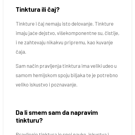
Tinktura ili čaj?
Tinkture i čaj nemaju isto delovanje. Tinkture
imaju jaće dejstvo, višekomponentne su, čistije,
i ne zahtevaju nikakvu pripremu, kao kuvanje
čaja.
Sam način pravljenja tinktura ima veliki udeo u
samom hemijskom spoju biljaka te je potrebno
veliko iskustvo i poznavanje.
Da li smem sam da napravim
tinkturu?
Pravljenje tinktura je spoj nauke, iskustva i