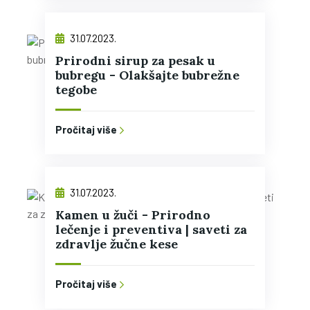
31.07.2023.
Prirodni sirup za pesak u
bubregu - Olakšajte bubrežne
tegobe
Pročitaj više
31.07.2023.
Kamen u žuči - Prirodno
lečenje i preventiva | saveti za
zdravlje žučne kese
Pročitaj više