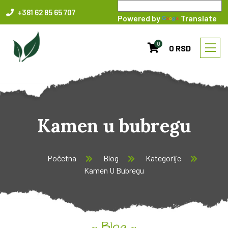
+381 62 85 65 707
Powered by
Translate
0
0 RSD
Kamen u bubregu
Početna
Blog
Kategorije
Kamen U Bubregu
Blog