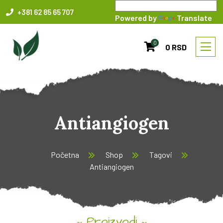
+381 62 85 65 707
Powered by
Translate
0
0 RSD
Antiangiogen
Početna
Shop
Tagovi
Antiangiogen
Proizvodi