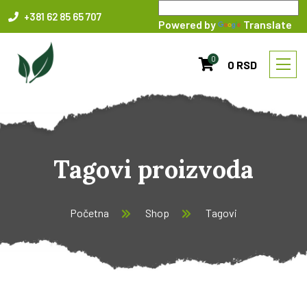
+381 62 85 65 707
Powered by
Translate
0
0 RSD
Tagovi proizvoda
Početna
Shop
Tagovi