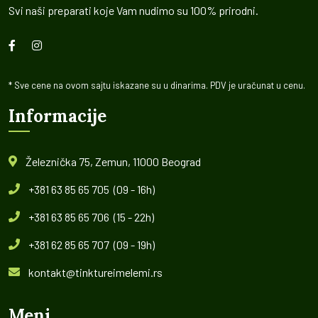
Svi naši preparati koje Vam nudimo su 100% prirodni.
* Sve cene na ovom sajtu iskazane su u dinarima. PDV je uračunat u cenu.
Informacije
Železnička 75, Zemun, 11000 Beograd
+381 63 85 65 705 (09 - 16h)
+381 63 85 65 706 (15 - 22h)
+381 62 85 65 707 (09 - 19h)
kontakt@tinktureimelemi.rs
Meni