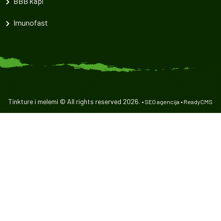
BBB kapi
Imunofast
Tinkture i melemi © All rights reserved 2026.
•
SEO agencija
•
ReadyCMS