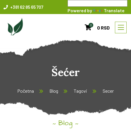
+381 62 85 65 707
Powered by
Translate
0
0 RSD
Šećer
Početna
Blog
Tagovi
Secer
Blog