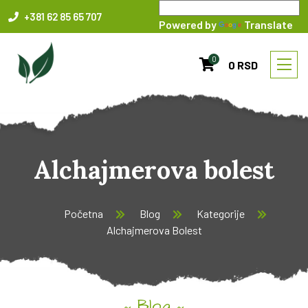
+381 62 85 65 707
Powered by
Translate
0
0 RSD
Alchajmerova bolest
Početna
Blog
Kategorije
Alchajmerova Bolest
Blog